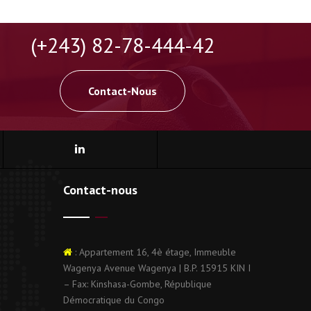
(+243) 82-78-444-42
Contact-Nous
Contact-nous
: Appartement 16, 4è étage, Immeuble
Wagenya Avenue Wagenya | B.P. 15915 KIN I
– Fax: Kinshasa-Gombe, République
Démocratique du Congo