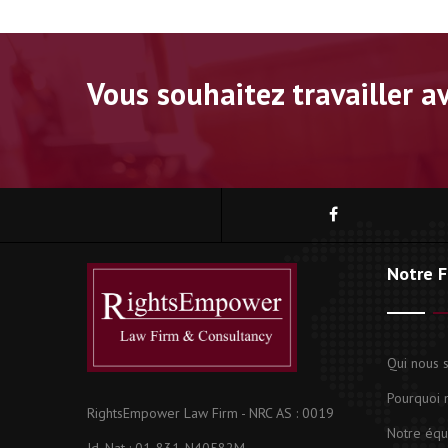
Vous souhaitez travailler a
Notre F
Qui nous
Pourquoi 
RightsEmpower Law Firm - NRC AS : 0019
Notre équ
Id. Nat : 01-831-N40582M