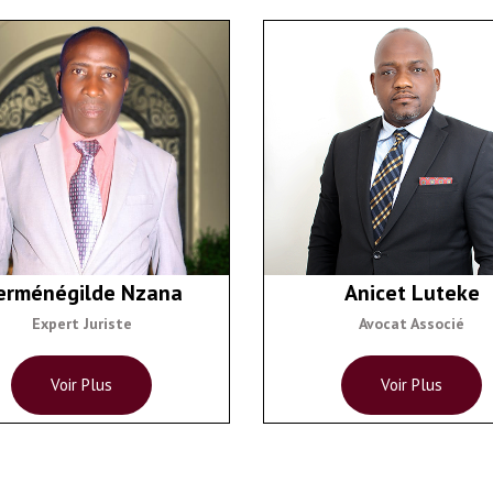
erménégilde Nzana
Anicet Luteke
Expert Juriste
Avocat Associé
Voir Plus
Voir Plus