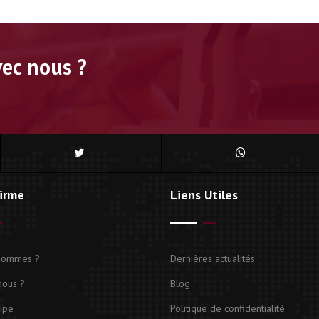
vec nous ?
irme
Liens Utiles
 sommes ?
Dernières actualités
nous ?
Blog
ipe
Politique de confidentialité