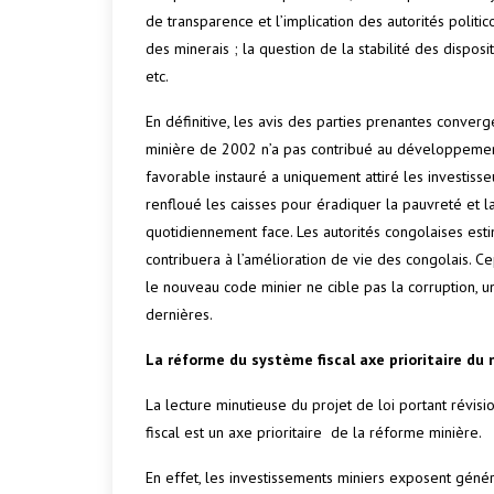
de transparence et l’implication des autorités politic
des minerais ; la question de la stabilité des disposi
etc.
En définitive, les avis des parties prenantes converg
minière de 2002 n’a pas contribué au développemen
favorable instauré a uniquement attiré les investisse
renfloué les caisses pour éradiquer la pauvreté et l
quotidiennement face. Les autorités congolaises es
contribuera à l’amélioration de vie des congolais. C
le nouveau code minier ne cible pas la corruption, u
dernières.
La réforme du système fiscal axe prioritaire du
La lecture minutieuse du projet de loi portant révi
fiscal est un axe prioritaire de la réforme minière.
En effet, les investissements miniers exposent géné