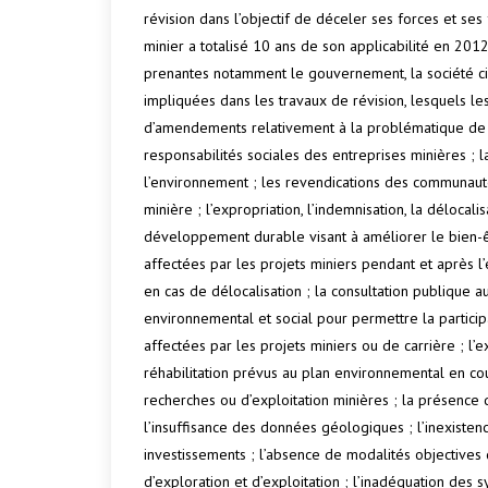
révision dans l’objectif de déceler ses forces et se
minier a totalisé 10 ans de son applicabilité en 2012
prenantes notamment le gouvernement, la société civ
impliquées dans les travaux de révision, lesquels l
d’amendements relativement à la problématique de du
responsabilités sociales des entreprises minières ; l
l’environnement ; les revendications des communautés
minière ; l’expropriation, l’indemnisation, la délocal
développement durable visant à améliorer le bien-
affectées par les projets miniers pendant et après l
en cas de délocalisation ; la consultation publique a
environnemental et social pour permettre la partici
affectées par les projets miniers ou de carrière ; l’
réhabilitation prévus au plan environnemental en cou
recherches ou d’exploitation minières ; la présence 
l’insuffisance des données géologiques ; l’inexiste
investissements ; l’absence de modalités objectives 
d’exploration et d’exploitation ; l’inadéquation des