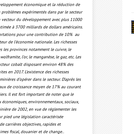
éveloppement économique et la réduction de
es problèmes expérimentés dans par le secteur
un vecteur du développement avec plus 11000
timée à 3700 milliards de dollars américains.
portations pour une contribution de 10% au
oteur de l’économie nationale. Les richesses
s les provinces notamment le cuivre, le
e wolframite, l’or, le manganèse, le gaz, etc. Les
ducteur cobalt disposant environ 48% des
tes en 2017. L’existence des richesses
minières d’opérer dans le secteur. D’après les
n taux de croissance moyen de 17% au courant
rs. Il est fort important de noter que le
ux économiques, environnementaux, sociaux,
 minière de 2002, en vue de réglementer les
r pied une législation caractérisée
de carrières objectives, rapides et
imes fiscal, douanier et de change..