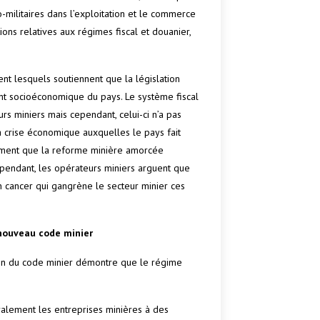
o-militaires dans l’exploitation et le commerce
tions relatives aux régimes fiscal et douanier,
ent lesquels soutiennent que la législation
t socioéconomique du pays. Le système fiscal
urs miniers mais cependant, celui-ci n’a pas
a crise économique auxquelles le pays fait
timent que la reforme minière amorcée
ependant, les opérateurs miniers arguent que
n cancer qui gangrène le secteur minier ces
 nouveau code minier
sion du code minier démontre que le régime
ralement les entreprises minières à des