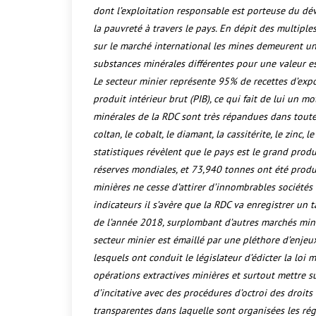
dont l’exploitation responsable est porteuse du d
la pauvreté à travers le pays. En dépit des multipl
sur le marché international les mines demeurent 
substances minérales différentes pour une valeur es
Le secteur minier représente 95% de recettes d’ex
produit intérieur brut (PIB), ce qui fait de lui un m
minérales de la RDC sont très répandues dans toute
coltan, le cobalt, le diamant, la cassitérite, le zinc, l
statistiques révèlent que le pays est le grand pro
réserves mondiales, et 73,940 tonnes ont été produi
minières ne cesse d’attirer d’innombrables sociétés 
indicateurs il s’avère que la RDC va enregistrer u
de l’année 2018, surplombant d’autres marchés minie
secteur minier est émaillé par une pléthore d’enje
lesquels ont conduit le législateur d’édicter la loi
opérations extractives minières et surtout mettre su
d’incitative avec des procédures d’octroi des droits 
transparentes dans laquelle sont organisées les rég